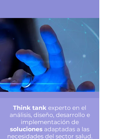
Think tank
experto en el
análisis, diseño, desarrollo e
implementación de
soluciones
adaptadas a las
necesidades del sector salud.