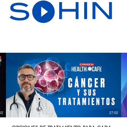
02
27:02