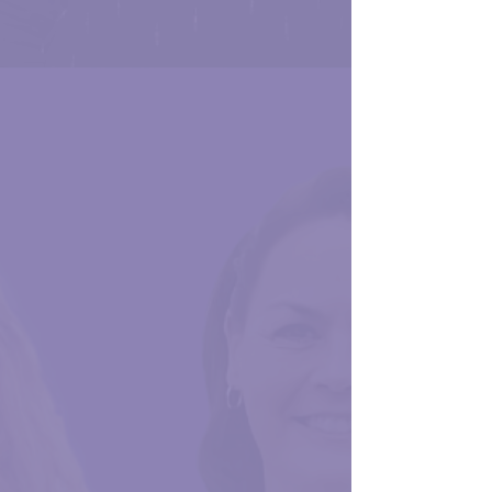
instituciones públicas y privadas,
para ello nos apoyamos en el
equipo experto de
México
¿Cómo Vamos?
bajo el liderazgo
de Sofía Ramírez, con quienes
realizamos el estudio:
“El sector
salud: un ambiente disparejo
para las mujeres”
, que muestra
una radiografía que nos permitirá
detonar una conversación
pública en torno de las
desigualdades que aunque ya
eran evidentes, ahora nos
permiten sentar las bases para la
creación del
“Observatorio