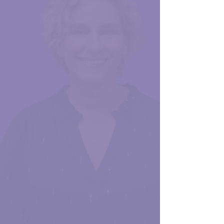
de Mujer: un trabajo
financiado por Grupo SOHIN
que busca generar una
profunda reflexión sobre
nuestro sistema de salud y
sobre el lugar que las
mujeres queremos y
debemos ocupar dentro del
sector.
Como en la atención médica, el
primer paso requería un
diagnóstico objetivo de las
condiciones laborales en las