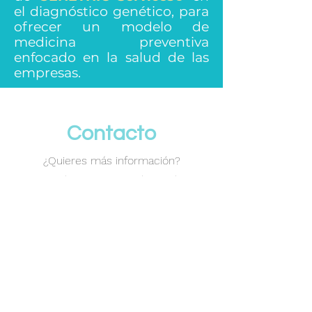
el diagnóstico genético,
para
ofrecer un modelo de
medicina preventiva
enfocado en la salud de las
empresas.
Contacto
​¿Quieres más información?
Contáctanos para saber más.
Nombre
Apellido